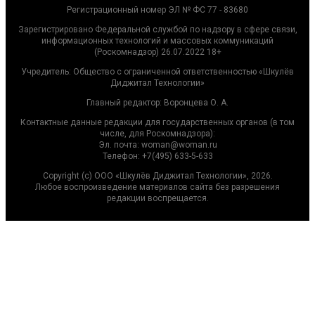
Регистрационный номер ЭЛ № ФС 77 - 83680
Зарегистрировано Федеральной службой по надзору в сфере связи,
информационных технологий и массовых коммуникаций
(Роскомнадзор) 26.07.2022 18+
Учредитель: Общество с ограниченной ответственностью «Шкулёв
Диджитал Технологии»
Главный редактор: Воронцева О. А.
Контактные данные редакции для государственных органов (в том
числе, для Роскомнадзора):
Эл. почта: woman@woman.ru
Телефон: +7(495) 633-5-633
Copyright (с) ООО «Шкулёв Диджитал Технологии», 2026.
Любое воспроизведение материалов сайта без разрешения
редакции воспрещается.